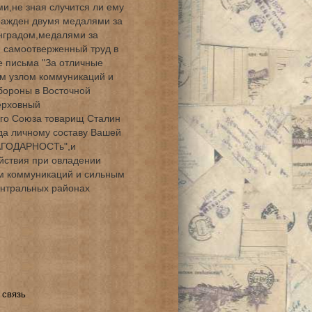
и,не зная случится ли ему
гражден двумя медалями за
инградом,медалями за
и самоотверженный труд в
 письма "За отличные
м узлом коммуникаций и
бороны в Восточной
ерховный
го Союза товарищ Сталин
да личному составу Вашей
АГОДАРНОСТь",и
йствия при овладении
 коммуникаций и сильным
ентральных районах
 связь