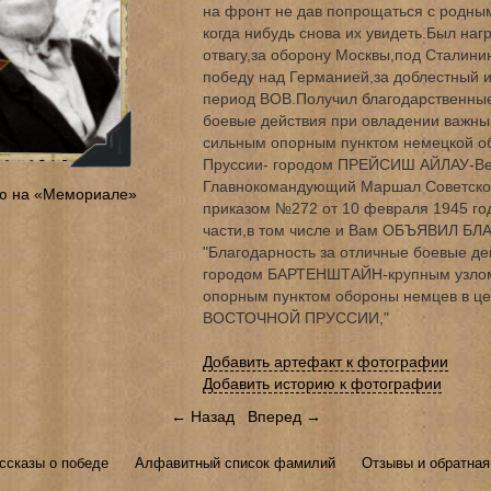
на фронт не дав попрощаться с родным
когда нибудь снова их увидеть.Был на
отвагу,за оборону Москвы,под Сталин
победу над Германией,за доблестный 
период ВОВ.Получил благодарственные
боевые действия при овладении важны
сильным опорным пунктом немецкой о
Пруссии- городом ПРЕЙСИШ АЙЛАУ-В
Главнокомандующий Маршал Советско
ю на «Мемориале»
приказом №272 от 10 февраля 1945 го
части,в том числе и Вам ОБЪЯВИЛ БЛ
"Благодарность за отличные боевые де
городом БАРТЕНШТАЙН-крупным узлом
опорным пунктом обороны немцев в ц
ВОСТОЧНОЙ ПРУССИИ,"
Добавить артефакт к фотографии
Добавить историю к фотографии
← Назад
Вперед →
ссказы о победе
Алфавитный список фамилий
Отзывы и обратная