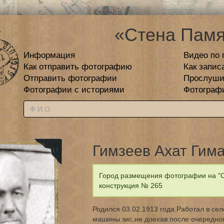
«Стена Памя
Информация
Видео по 
Как отправить фотографию
Как запис
Отправить фотографии
Прослуши
Фотографии с историями
Фотограф
Гимзеев Ахат Гим
Город размещения фотографии на "С
конструкция № 265
Родился 03.02.1913 года.Работал в с
машины зис,не доехав после очередно