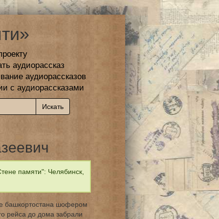
ти»
проекту
ать аудиорассказ
вание аудиорассказов
ии с аудиорассказами
азеевич
тене памяти": Челябинск,
еле башкортостана шофером
го рейса до дома забрали