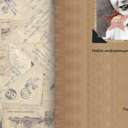
Найти информаци
Ра