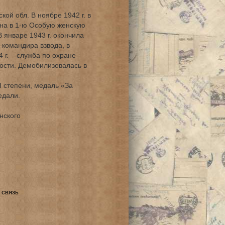
ой обл. В ноябре 1942 г. в
на в 1-ю Особую женскую
 январе 1943 г. окончила
командира взвода, в
 г. – служба по охране
ости. Демобилизовалась в
I степени, медаль «За
едали.
нского
 связь