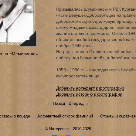
Призывалась Шумихинским РВК Курганск
числе девушек-добровольцев направле
добровольческую стрелковую бригаду. В
школу младших командиров, помощник 
звании старшего сержанта. С июля 1944
объектов особой государственной важн
ноябре 1946 года.
Награды: орден Отечественной войны I
ю на «Мемориале»
победу над Германией», юбилейные м
1959 - 1980 гг. – преподаватель Челяби
культпросветучилища.
Добавить артефакт к фотографии
Добавить историю к фотографии
← Назад
Вперед →
ссказы о победе
Алфавитный список фамилий
Отзывы и обратная
©
Интерсвязь
, 2010-2026