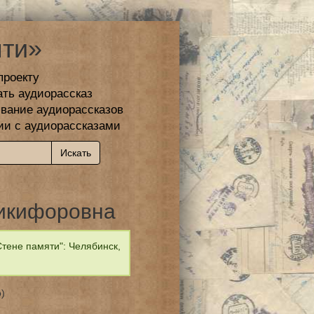
ти»
проекту
ать аудиорассказ
вание аудиорассказов
ии с аудиорассказами
икифоровна
тене памяти": Челябинск,
)