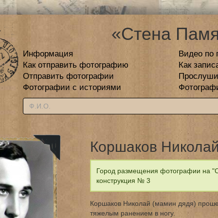
«Стена Памя
Информация
Видео по 
Как отправить фотографию
Как запис
Отправить фотографии
Прослуши
Фотографии с историями
Фотограф
Коршаков Никола
Город размещения фотографии на "С
конструкция № 3
Коршаков Николай (мамин дядя) проше
тяжелым ранением в ногу.