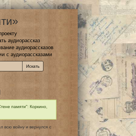
ти»
проекту
ать аудиорассказ
вание аудиорассказов
ии с аудиорассказами
й
тене памяти": Коркино,
л всю войну и вернулся с