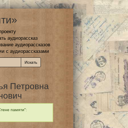
ти»
проекту
ать аудиорассказ
вание аудиорассказов
ии с аудиорассказами
ья Петровна
нович
тене памяти":