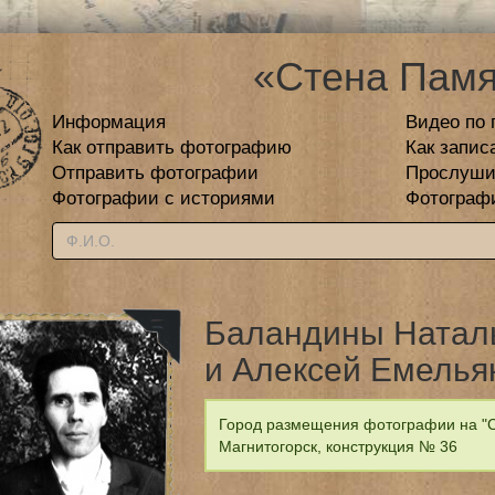
«Стена Памя
Информация
Видео по 
Как отправить фотографию
Как запис
Отправить фотографии
Прослуши
Фотографии с историями
Фотограф
Баландины Натал
и Алексей Емелья
Город размещения фотографии на "С
Магнитогорск, конструкция № 36