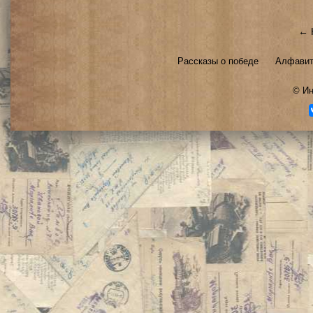
← 
Рассказы о победе
Алфавит
©
Ин