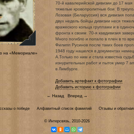
70-й кавалерийской дивизии до 17 мая 
тяжелые кровопролитные бои. В треуго
Лозовая (Беларуссия) вся дивизия попа
двух недель бойцы дивизии неся тяжел
вражеского кольца группами и в одино
фронта к своим. 70-я кавдивизия завер
Много погибло и попало в плен в то вр
Филипп Русинов после таких боев пропа
1948 году нашелся в документах немец
ю на «Мемориале»
A.Только по ним и стала известна судь
изнурительных работ и пыток умер 7 а
в Лимбурге.
Добавить артефакт к фотографии
Добавить историю к фотографии
← Назад
Вперед →
ссказы о победе
Алфавитный список фамилий
Отзывы и обратная
©
Интерсвязь
, 2010-2026