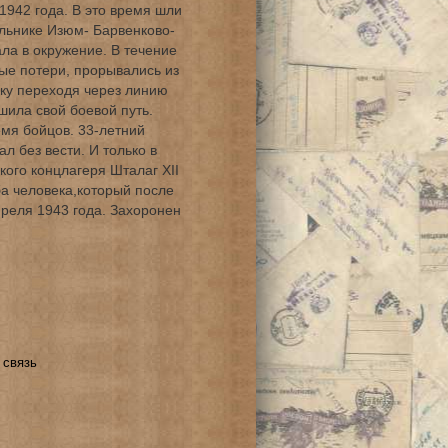
1942 года. В это время шли
льнике Изюм- Барвенково-
ла в окружение. В течение
ые потери, прорывались из
чку переходя через линию
шила свой боевой путь.
емя бойцов. 33-летний
л без вести. И только в
кого концлагеря Шталаг XII
ба человека,который после
преля 1943 года. Захоронен
 связь