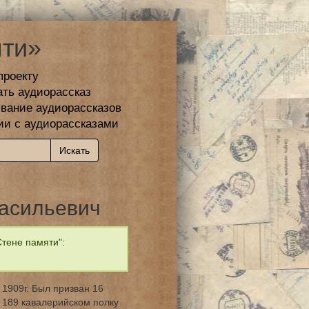
ти»
проекту
ать аудиорассказ
вание аудиорассказов
ии с аудиорассказами
асильевич
тене памяти":
 1909г. Был призван 16
 189 кавалерийском полку