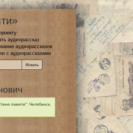
ти»
проекту
ать аудиорассказ
вание аудиорассказов
ии с аудиорассказами
нович
тене памяти": Челябинск,