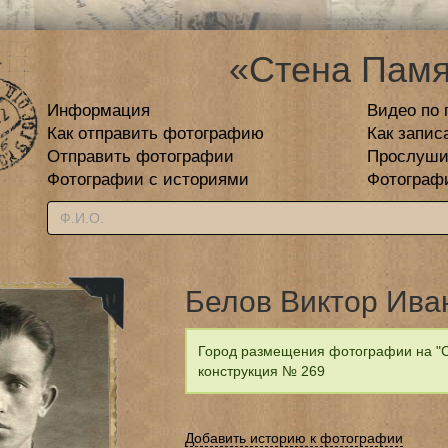
«Стена Памя
Информация
Видео по 
Как отправить фотографию
Как запис
Отправить фотографии
Прослуши
Фотографии с историями
Фотограф
Белов Виктор Ива
Город размещения фотографии на "С
конструкция № 269
Добавить историю к фотографии