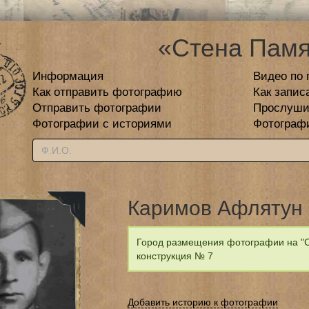
«Стена Памя
Информация
Видео по 
Как отправить фотографию
Как запис
Отправить фотографии
Прослуши
Фотографии с историями
Фотограф
Каримов Афлятун
Город размещения фотографии на "С
конструкция № 7
Добавить историю к фотографии