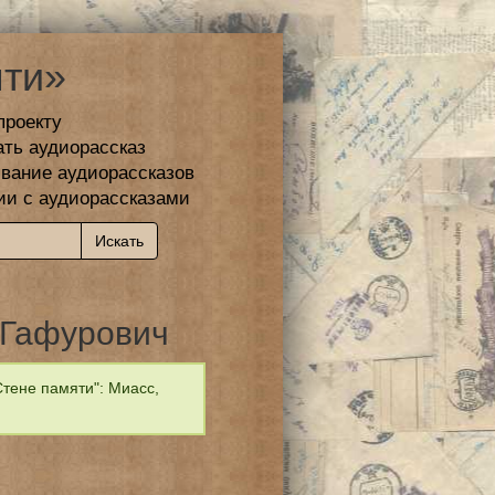
ти»
проекту
ать аудиорассказ
вание аудиорассказов
ии с аудиорассказами
 Гафурович
тене памяти": Миасс,