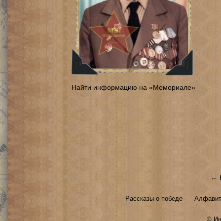
Найти информацию на «Мемориале»
← 
Рассказы о победе
Алфавит
©
Ин