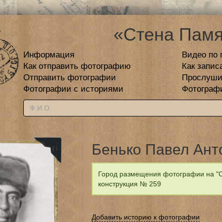
«Стена Памя
Информация
Видео по 
Как отправить фотографию
Как запис
Отправить фотографии
Прослуши
Фотографии с историями
Фотограф
Бенько Павел Ант
Город размещения фотографии на "С
конструкция № 259
Добавить историю к фотографии