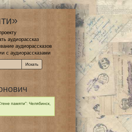
ти»
проекту
ать аудиорассказ
вание аудиорассказов
ии с аудиорассказами
онович
тене памяти": Челябинск,