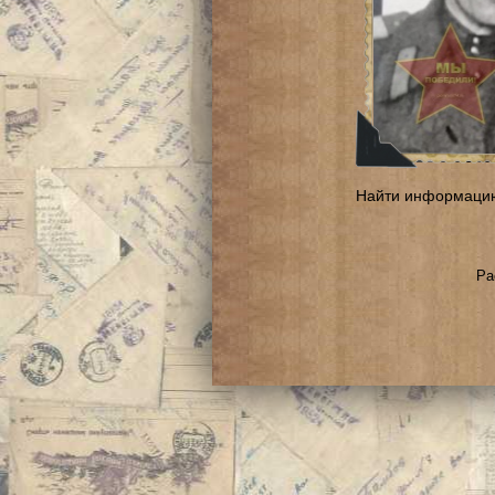
Найти информаци
Ра