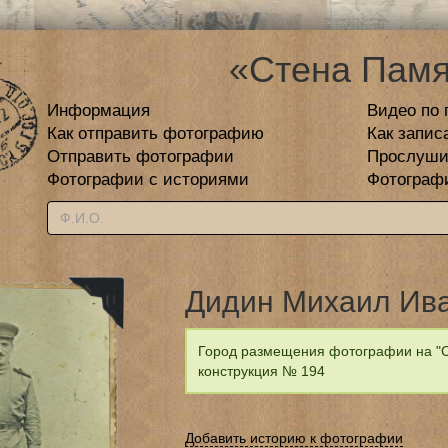
«Стена Памя
Информация
Видео по 
Как отправить фотографию
Как запис
Отправить фотографии
Прослуши
Фотографии с историями
Фотограф
Дидин Михаил Ив
Город размещения фотографии на "С
конструкция № 194
Добавить историю к фотографии