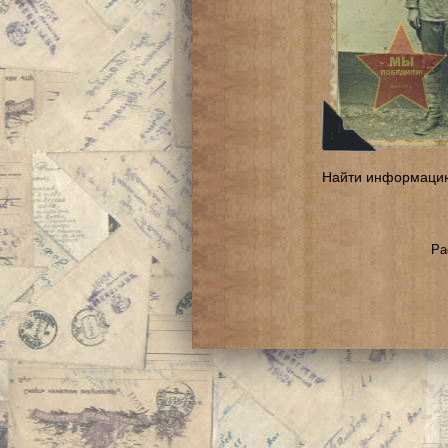
Найти информаци
Ра