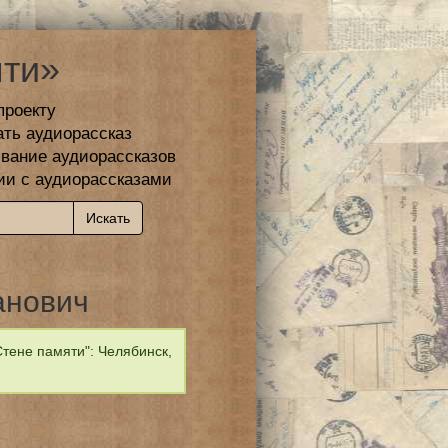
ти»
проекту
ать аудиорассказ
вание аудиорассказов
ии с аудиорассказами
анович
тене памяти": Челябинск,