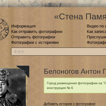
«Стена Памя
Информация
Видео по 
Как отправить фотографию
Как запис
Отправить фотографии
Прослуши
Фотографии с историями
Фотограф
Белоногов Антон 
Город размещения фотографии на "Ст
конструкция № 6
Добавить историю к фотографии