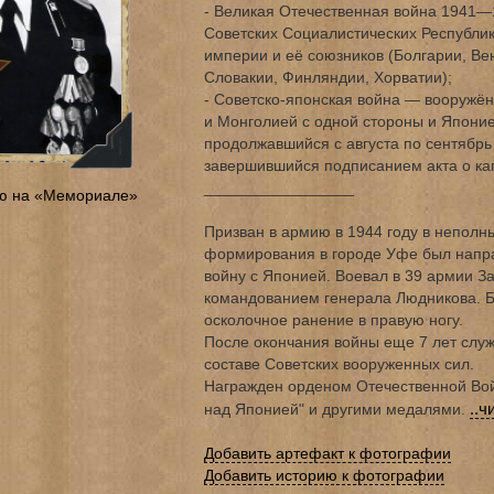
- Великая Отечественная война 1941
Советских Социалистических Республик
империи и её союзников (Болгарии, Ве
Словакии, Финляндии, Хорватии);
- Советско-японская война — вооружё
и Монголией с одной стороны и Японие
продолжавшийся с августа по сентябрь
завершившийся подписанием акта о ка
_________________
ю на «Мемориале»
Призван в армию в 1944 году в неполны
формирования в городе Уфе был напра
войну с Японией. Воевал в 39 армии З
командованием генерала Людникова. 
осколочное ранение в правую ногу.
После окончания войны еще 7 лет служ
составе Советских вооруженных сил.
Награжден орденом Отечественной Вой
..ч
над Японией" и другими медалями.
Добавить артефакт к фотографии
Добавить историю к фотографии