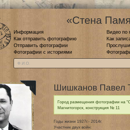
«Стена Памя
Информация
Видео по 
Как отправить фотографию
Как запис
Отправить фотографии
Прослуши
Фотографии с историями
Фотограф
Шишканов Павел 
Город размещения фотографии на "С
Магнитогорск, конструкция № 11
Годы жизни 1927г.- 2014г.
Участник двух войн: