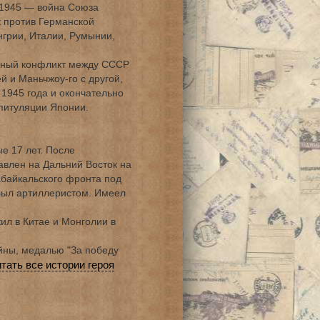
—1945 — война Союза
 против Германской
нгрии, Италии, Румынии,
нный конфликт между СССР
й и Маньчжоу-го с другой,
 1945 года и окончательно
питуляции Японии.
е 17 лет. После
влен на Дальний Восток на
абайкальского фронта под
Был артиллеристом. Имеел
ил в Китае и Монголии в
ны, медалью "За победу
итать все истории героя