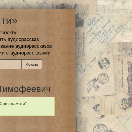
ти»
проекту
ать аудиорассказ
вание аудиорассказов
ии с аудиорассказами
Тимофеевич
тене памяти":