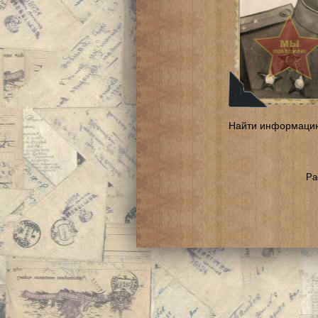
Найти информаци
Ра