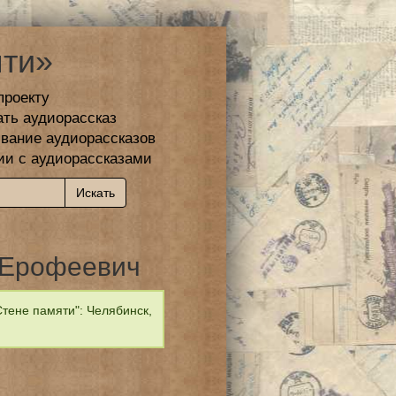
ти»
проекту
ать аудиорассказ
вание аудиорассказов
ии с аудиорассказами
 Ерофеевич
тене памяти": Челябинск,