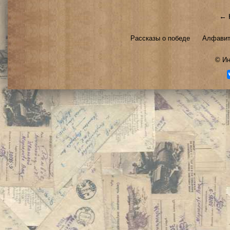
← 
Рассказы о победе
Алфавит
©
Ин