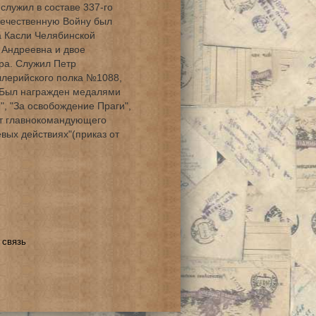
 служил в составе 337-го
течественную Войну был
а Касли Челябинской
 Андреевна и двое
ра. Служил Петр
ллерийского полка №1088,
 Был награжден медалями
", "За освобождение Праги",
от главнокомандующего
евых действиях"(приказ от
 связь