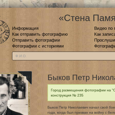
«Стена Памя
Информация
Видео по 
Как отправить фотографию
Как запис
Отправить фотографии
Прослуши
Фотографии с историями
Фотограф
Быков Петр Никол
Город размещения фотографии на "С
конструкция № 235
Быков Петр Николаевич начал свой бое
года, когда был призван на войну с бе