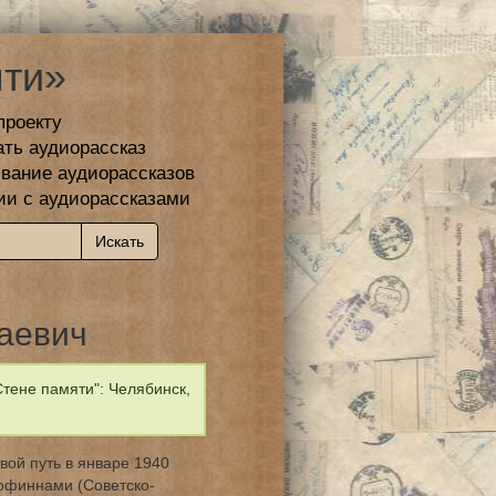
ти»
проекту
ать аудиорассказ
вание аудиорассказов
ии с аудиорассказами
аевич
тене памяти": Челябинск,
вой путь в январе 1940
лофиннами (Советско-