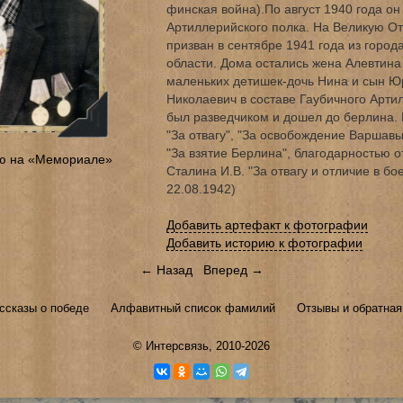
финская война).По август 1940 года он
Артиллерийского полка. На Великую О
призван в сентябре 1941 года из город
области. Дома остались жена Алевтина
маленьких детишек-дочь Нина и сын Ю
Николаевич в составе Гаубичного Арти
был разведчиком и дошел до берлина.
"За отвагу", "За освобождение Варшавы
"За взятие Берлина", благодарностью 
ю на «Мемориале»
Сталина И.В. "За отвагу и отличие в бо
22.08.1942)
Добавить артефакт к фотографии
Добавить историю к фотографии
← Назад
Вперед →
ссказы о победе
Алфавитный список фамилий
Отзывы и обратная
©
Интерсвязь
, 2010-2026