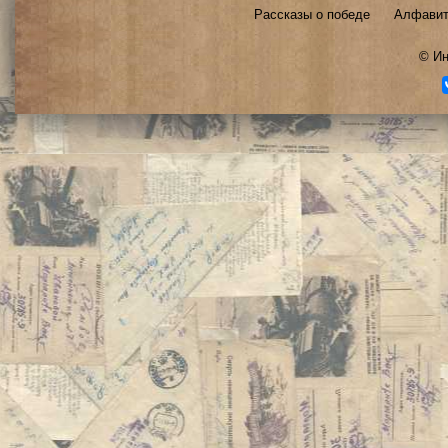
Рассказы о победе
Алфавит
©
Ин