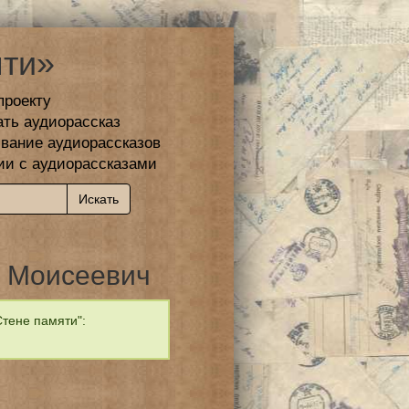
ти»
проекту
ать аудиорассказ
вание аудиорассказов
ии с аудиорассказами
 Моисеевич
тене памяти":