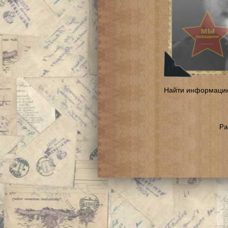
Найти информаци
Ра