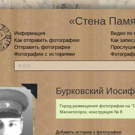
«Стена Памя
Информация
Видео по 
Как отправить фотографию
Как запис
Отправить фотографии
Прослуши
Фотографии с историями
Фотограф
Бурковский Иосиф
Город размещения фотографии на "С
Магнитогорск, конструкция № 8
Добавить историю к фотографии