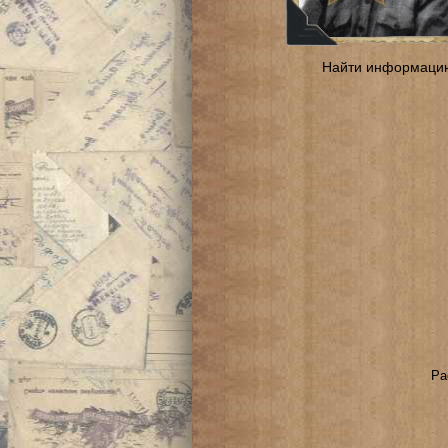
Найти информаци
Ра