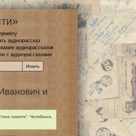
ти»
проекту
ать аудиорассказ
вание аудиорассказов
ии с аудиорассказами
Иванович и
тене памяти": Челябинск,