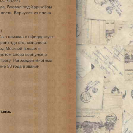
-1982г.г.)
а. Воевал под Харьковом .
вести. Вернулся из плена
)
 был призван в офицерскую
ронт, где его назначили
д Москвой воевал в
потом снова вернулся в
Прагу. Награжден многими
не 33 года в звании
 связь