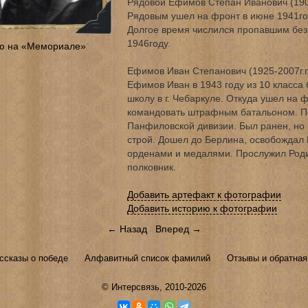
Рядовой Ефимов Степан Иванович (1902
Рядовым ушел на фронт в июне 1941год
Долгое время числился пропавшим без 
1946году.
ю на «Мемориале»
Ефимов Иван Степанович (1925-2007г.г.
Ефимов Иван в 1943 году из 10 класса
школу в г. Чебаркуле. Откуда ушел на ф
командовать штрафным батальоном. По
Панфиловской дивизии. Был ранен, но 
строй. Дошел до Берлина, освобождал 
орденами и медалями. Прослужил Роди
полковник.
Добавить артефакт к фотографии
Добавить историю к фотографии
← Назад
Вперед →
ссказы о победе
Алфавитный список фамилий
Отзывы и обратная
©
Интерсвязь
, 2010-2026