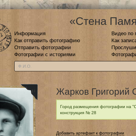
«Стена Памя
Информация
Видео по 
Как отправить фотографию
Как запис
Отправить фотографии
Прослуши
Фотографии с историями
Фотограф
Жарков Григорий 
Город размещения фотографии на "С
конструкция № 28
Добавить артефакт к фотографии