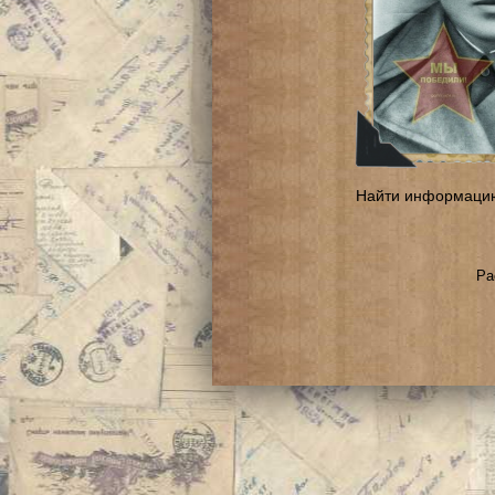
Найти информаци
Ра