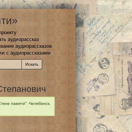
ти»
проекту
ать аудиорассказ
вание аудиорассказов
ии с аудиорассказами
Степанович
тене памяти": Челябинск,