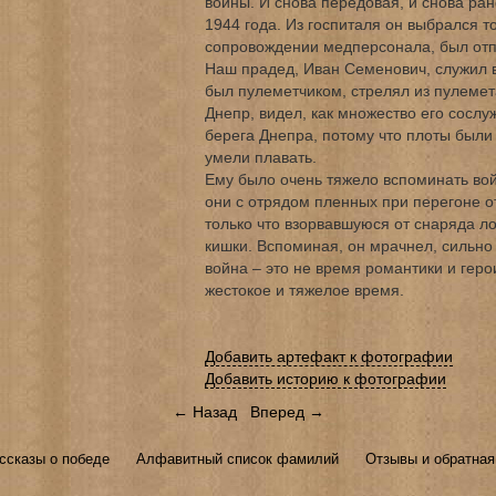
войны. И снова передовая, и снова ран
1944 года. Из госпиталя он выбрался то
сопровождении медперсонала, был отп
Наш прадед, Иван Семенович, служил в
был пулеметчиком, стрелял из пулеме
Днепр, видел, как множество его сосл
берега Днепра, потому что плоты были 
умели плавать.
Ему было очень тяжело вспоминать вой
они с отрядом пленных при перегоне о
только что взорвавшуюся от снаряда ло
кишки. Вспоминая, он мрачнел, сильно 
война – это не время романтики и геро
жестокое и тяжелое время.
Добавить артефакт к фотографии
Добавить историю к фотографии
← Назад
Вперед →
ссказы о победе
Алфавитный список фамилий
Отзывы и обратная