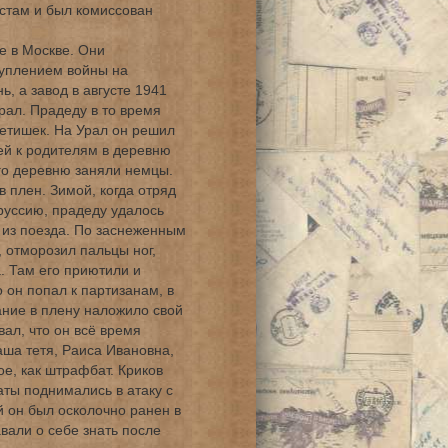
стам и был комиссован
е в Москве. Они
туплением войны на
, а завод в августе 1941
рал. Прадеду в то время
детишек. На Урал он решил
ьей к родителям в деревню
его деревню заняли немцы.
в плен. Зимой, когда отряд
руссию, прадеду удалось
ь из поезда. По заснеженным
 отморозил пальцы ног,
. Там его приютили и
 он попал к партизанам, в
ние в плену наложило свой
вал, что он всё время
аша тетя, Раиса Ивановна,
ое, как штрафбат. Криков
аты поднимались в атаку с
й он был осколочно ранен в
вали о себе знать после