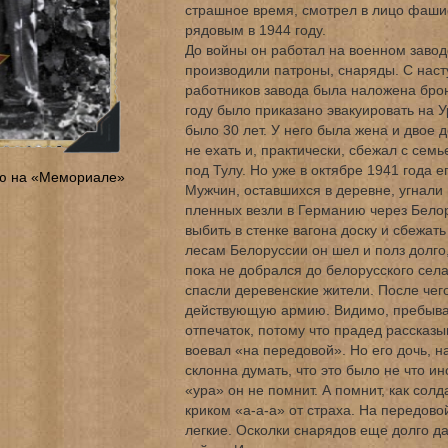
страшное время, смотрел в лицо фаши
рядовым в 1944 году.
До войны он работал на военном завод
производили патроны, снаряды. С нас
работников завода была наложена бронь
году было приказано эвакуировать на У
было 30 лет. У него была жена и двое 
не ехать и, практически, сбежал с сем
под Тулу. Но уже в октябре 1941 года 
ю на «Мемориале»
Мужчин, оставшихся в деревне, угнали 
пленных везли в Германию через Бело
выбить в стенке вагона доску и сбежат
лесам Белоруссии он шел и полз долго,
пока не добрался до белорусского села
спасли деревенские жители. После чего
действующую армию. Видимо, пребыва
отпечаток, потому что прадед рассказы
воевал «на передовой». Но его дочь, н
склонна думать, что это было не что ин
«ура» он не помнит. А помнит, как солд
криком «а-а-а» от страха. На передово
легкие. Осколки снарядов еще долго да