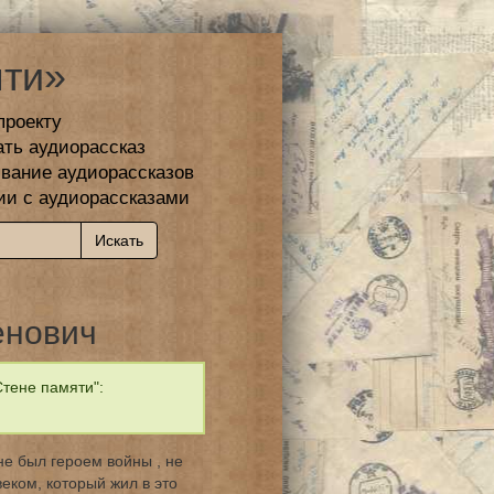
ти»
проекту
ать аудиорассказ
вание аудиорассказов
ии с аудиорассказами
енович
тене памяти":
е был героем войны , не
еком, который жил в это