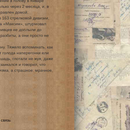
ение в голову в январе
лько через 2 месяца, и, в
равлен домой.
 163 стрелковой дивизии,
та «Максим», штурмовал
уживцев не доплыли до
разбиты, а они просто не
ну. Тяжело вспоминать, как
т голода наперегонки ели
шадь, глотали не жуя, даже
заикался и говорил, что
изма, а страшное, мрачное,
 связь