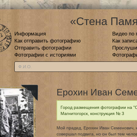
«Стена Памя
Информация
Видео по 
Как отправить фотографию
Как запис
Отправить фотографии
Прослуши
Фотографии с историями
Фотограф
Ерохин Иван Сем
Город размещения фотографии на "С
Магнитогорск, конструкция № 3
Мой прадед, Ерохин Иван Семенович, н
совершал подвига, но он был тем челов