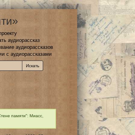
ти»
проекту
ать аудиорассказ
вание аудиорассказов
ии с аудиорассказами
тене памяти": Миасс,