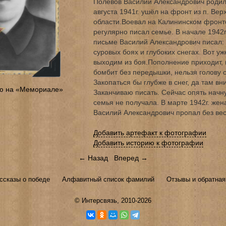
Полевов Василий Александрович родилс
августа 1941г. ушёл на фронт из п. Ве
области.Воевал на Калининском фронте
регулярно писал семье. В начале 1942г
письме Василий Александрович писал: 
суровых боях и глубоких снегах. Вот у
выходим из боя.Пополнение приходит, 
бомбит без передышки, нельзя голову о
Закопаться бы глубже в снег, да там вн
ю на «Мемориале»
Заканчиваю писать. Сейчас опять начн
семья не получала. В марте 1942г. жена
Василий Александрович пропал без вес
Добавить артефакт к фотографии
Добавить историю к фотографии
← Назад
Вперед →
ссказы о победе
Алфавитный список фамилий
Отзывы и обратная
©
Интерсвязь
, 2010-2026