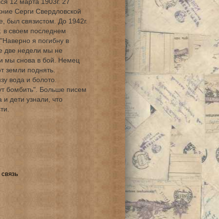
я 12 марта 1903г. 27
рхние Серги Свердловской
, был связистом. До 1942г.
. в своем последнем
"Наверно я погибну в
же две недели мы не
и мы снова в бой. Немец
т земли поднять.
изу вода и болото.
ут бомбить". Больше писем
 и дети узнали, что
ти.
 связь