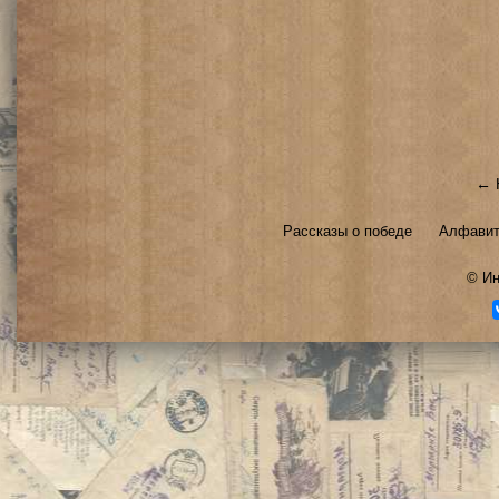
← 
Рассказы о победе
Алфавит
©
Ин