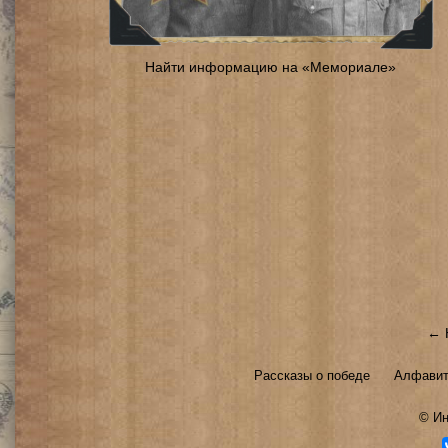
Найти информацию на «Мемориале»
← 
Рассказы о победе
Алфавит
©
Ин