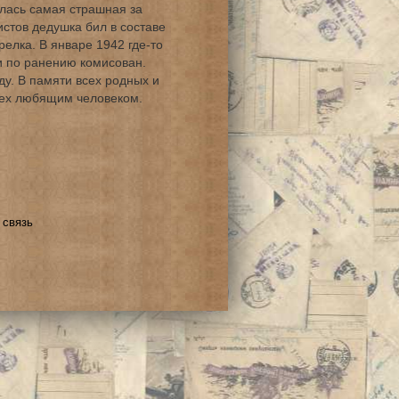
лась самая страшная за
стов дедушка бил в составе
релка. В январе 1942 где-то
и по ранению комисован.
ду. В памяти всех родных и
сех любящим человеком.
 связь