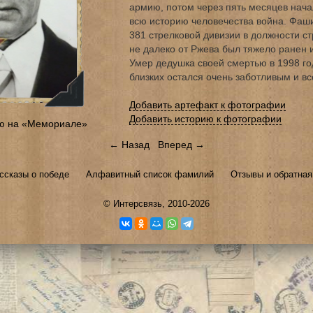
армию, потом через пять месяцев нача
всю историю человечества война. Фаши
381 стрелковой дивизии в должности ст
не далеко от Ржева был тяжело ранен 
Умер дедушка своей смертью в 1998 го
близких остался очень заботливым и в
Добавить артефакт к фотографии
Добавить историю к фотографии
ю на «Мемориале»
← Назад
Вперед →
ссказы о победе
Алфавитный список фамилий
Отзывы и обратная
©
Интерсвязь
, 2010-2026