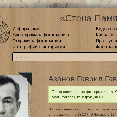
«Стена Памя
Информация
Видео по 
Как отправить фотографию
Как запис
Отправить фотографии
Прослуши
Фотографии с историями
Фотограф
Азанов Гаврил Га
Город размещения фотографии на "С
Магнитогорск, конструкция № 1
Это наш дедушка который был участник
он в Башкирии в 1913 Г. В феврале 194