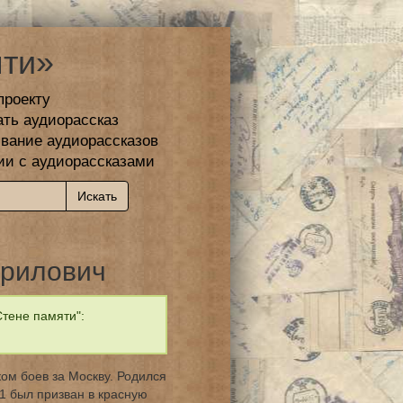
ти»
проекту
ать аудиорассказ
вание аудиорассказов
ии с аудиорассказами
врилович
тене памяти":
ом боев за Москву. Родился
1 был призван в красную