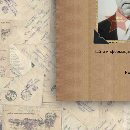
Найти информаци
Ра