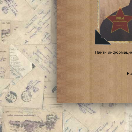
Найти информаци
Ра