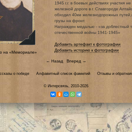
1945 г.г. в боевых действиях участия не
железной дороге в г. Славгороде Алта
обходил 40км железнодорожных путей,
грузы на фронт.
Награжден медалью - «за доблестный т
отечественной войны 1941-1945»
Добавить артефакт к фотографии
Добавить историю к фотографии
ю на «Мемориале»
← Назад
Вперед →
ссказы о победе
Алфавитный список фамилий
Отзывы и обратная
©
Интерсвязь
, 2010-2026