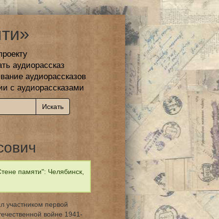
ти»
проекту
ать аудиорассказ
вание аудиорассказов
ии с аудиорассказами
сович
тене памяти": Челябинск,
л участником первой
течественной войне 1941-