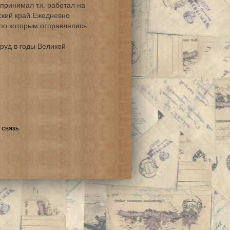
 принимал т.к. работал на
йский край.Ежедневно
по которым отправлялись
руд в годы Великой
 связь