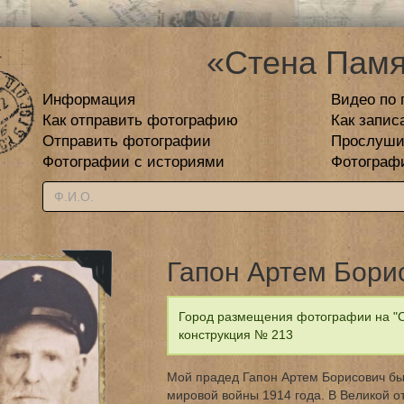
«Стена Памя
Информация
Видео по 
Как отправить фотографию
Как запис
Отправить фотографии
Прослуши
Фотографии с историями
Фотограф
Гапон Артем Бори
Город размещения фотографии на "С
конструкция № 213
Мой прадед Гапон Артем Борисович бы
мировой войны 1914 года. В Великой о