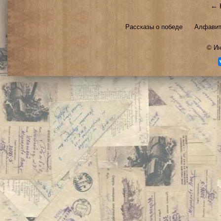
← 
Рассказы о победе
Алфавит
©
Ин