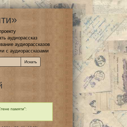
ти»
проекту
ать аудиорассказ
вание аудиорассказов
ии с аудиорассказами
й
тене памяти":