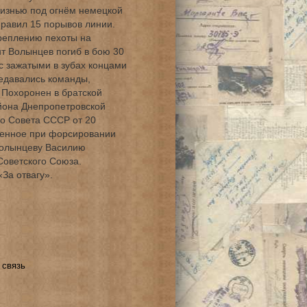
жизнью под огнём немецкой
равил 15 порывов линии.
реплению пехоты на
нт Волынцев погиб в бою 30
с зажатыми в зубах концами
едавались команды,
 Похоронен в братской
айона Днепропетровской
го Совета СССР от 20
вленное при форсировании
Волынцеву Василию
Советского Союза.
За отвагу».
 связь