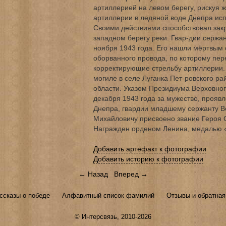
артиллерией на левом берегу, рискуя 
артиллерии в ледяной воде Днепра исп
Своими действиями способствовал зак
западном берегу реки. Гвар-дии сержа
ноября 1943 года. Его нашли мёртвым 
оборванного провода, по которому пер
корректирующие стрельбу артиллерии.
могиле в селе Луганка Пет-ровского р
области. Указом Президиума Верховно
декабря 1943 года за мужество, проя
Днепра, гвардии младшему сержанту 
Михайловичу присвоено звание Героя 
Награжден орденом Ленина, медалью «
Добавить артефакт к фотографии
Добавить историю к фотографии
← Назад
Вперед →
ссказы о победе
Алфавитный список фамилий
Отзывы и обратная
©
Интерсвязь
, 2010-2026