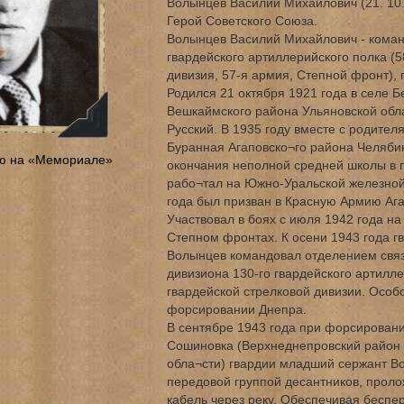
Волынцев Василий Михайлович (21. 10. 
Герой Советского Союза.
Волынцев Василий Михайлович - коман
гвардейского артиллерийского полка (5
дивизия, 57-я армия, Степной фронт),
Родился 21 октября 1921 года в селе 
Вешкаймского района Ульяновской обла
Русский. В 1935 году вместе с родите
Буранная Агаповско¬го района Челябин
ю на «Мемориале»
окончания неполной средней школы в 
рабо¬тал на Южно-Уральской железной 
года был призван в Красную Армию Аг
Участвовал в боях с июля 1942 года н
Степном фронтах. К осени 1943 года 
Волынцев командовал отделением связ
дивизиона 130-го гвардейского артилле
гвардейской стрелковой дивизии. Особ
форсировании Днепра.
В сентябре 1943 года при форсировани
Сошиновка (Верхнеднепровский район
обла¬сти) гвардии младший сержант Во
передовой группой десантников, прол
кабель через реку. Обеспечивая беспе