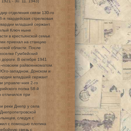
1921 - 30. 11. 1943)
дир отделения связи 130-го
8-я гвардейская стрелковая
 гвардии младший сержант.
Белый Ключ ныне
сти в крестьянской семье.
лями приехал на станцию
ской области. После
поселке Гумбейский
дороге. В октябре 1941
а¬повским райвоенкоматом.
а Юго-западном, Донском и
гвардии младший сержант
и управле¬ния 2-го
рийского полка 58-й
о отличился при
и реки Днепр у села
 Днепропетровской
лынцев, следуя с
ожил с помощью плотика
ребойную связь с