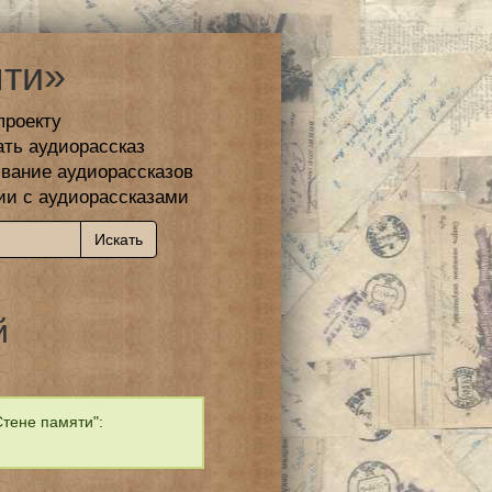
ти»
проекту
ать аудиорассказ
вание аудиорассказов
ии с аудиорассказами
й
тене памяти":