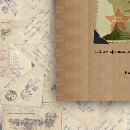
Найти информаци
Ра