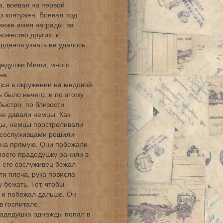
а, воевал на первой
з контужен. Воевал под
акже имел награды: за
ожество других, к
рденов узнать не удалось.
дедушки Миши, много
на.
ся в окружении на медовой
 было нечего, и по этому
быстро, по близости
не давали немцы. Как
оды, немцы простреливали
и сослуживцами решили
 на прямую. Они побежали
моего прадедушку ранили в
н его сослуживец бежал
ти плеча, рука повисла
 бежать. Тот, чтобы
у и побежал дальше. Он
в госпитале.
радедушка однажды попал в