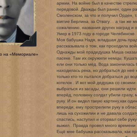
армии. На войне был в качестве стрелк
передовой. Дважды был ранен, один ра
Смоленском, за что и получил Орден, т
взятие Берлина, за Отвагу… а так же мн
сожалению, названия других наград и о
Умер в 1973 году в городе Челябинске.
Моя бабушка Надя, младшая дочь пра
рассказывала о том, как проходила вой
Однажды мой прадедушка Миша оказал
ю на «Мемориале»
пасеке. Там их окружили немцы. Кушать
ели они только мёд. Вода закончилась 
находилась река, но добраться до неё 
только кто-то пытался добраться до в
котелок . И вот мой дедушка со своим
выбраться из засады, они решили идти
вперёд, половину солдат убили сразу, 
руку. И он видел такую картину,как оди
впереди, ему прострелили руку в облас
лишь на сухожилии и не давала солдату
спастись, наступил и оторвал себе рук
выжил . Правда провел много времени 
Ещё мне бабушка рассказывала, как п