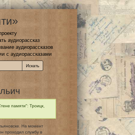
ти»
проекту
ать аудиорассказ
вание аудиорассказов
ии с аудиорассказами
Ильич
тене памяти": Троицк,
Ульяновске. На момент
он проходил службу в