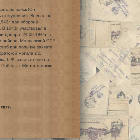
составе войск Юго-
 отступления. Воевал на
1942г. при обороне
В 1943г. участвовал в
 Днепра. 24.08.1944г. в
о района, Молдавской ССР,
огиб при попытке захвата
ратской могиле в с.
ва Е.Ф. запечатлено на
 Победы г. Магнитогорска.
 связь