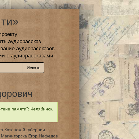
ти»
проекту
ать аудиорассказ
вание аудиорассказов
ии с аудиорассказами
дорович
тене памяти": Челябинск,
а Казанской губернии.
г. Магниторска Егор Нефедов