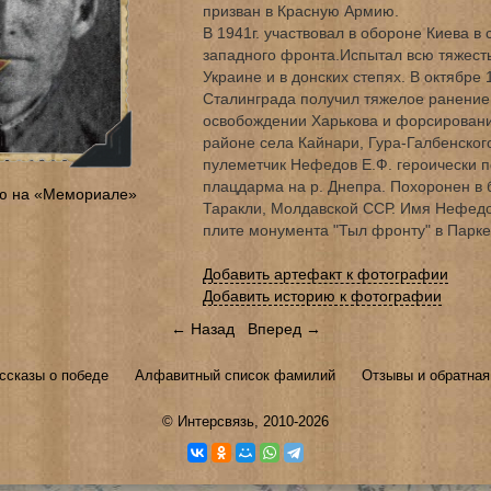
призван в Красную Армию.
В 1941г. участвовал в обороне Киева в 
западного фронта.Испытал всю тяжесть
Украине и в донских степях. В октябре 
Сталинграда получил тяжелое ранение. 
освобождении Харькова и форсировании
районе села Кайнари, Гура-Галбенског
пулеметчик Нефедов Е.Ф. героически п
плацдарма на р. Днепра. Похоронен в б
ю на «Мемориале»
Таракли, Молдавской ССР. Имя Нефедо
плите монумента "Тыл фронту" в Парке
Добавить артефакт к фотографии
Добавить историю к фотографии
← Назад
Вперед →
ссказы о победе
Алфавитный список фамилий
Отзывы и обратная
©
Интерсвязь
, 2010-2026