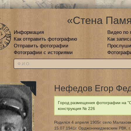
«Стена Памя
Информация
Видео по 
Как отправить фотографию
Как запис
Отправить фотографии
Прослуши
Фотографии с историями
Фотограф
Нефедов Егор Фе
Город размещения фотографии на "С
конструкция № 226
Родился 4 апреля 1905г. село Малаховк
15.07.1941г. Орджоникидзевским РВК, 