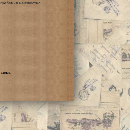
огребения неизвестно.
 связь