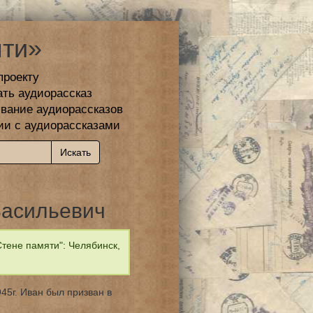
ти»
проекту
ать аудиорассказ
вание аудиорассказов
ии с аудиорассказами
Васильевич
тене памяти": Челябинск,
45г. Иван был призван в