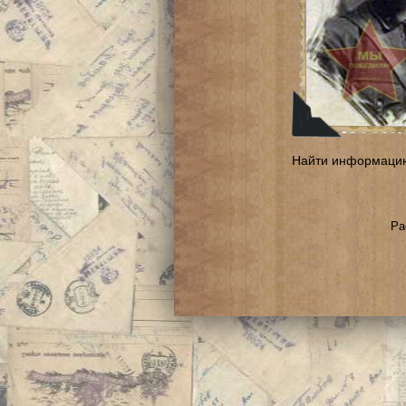
Найти информаци
Ра