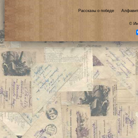
Рассказы о победе
Алфавит
©
Ин