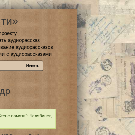
ти»
проекту
ать аудиорассказ
вание аудиорассказов
ии с аудиорассказами
ндр
тене памяти": Челябинск,