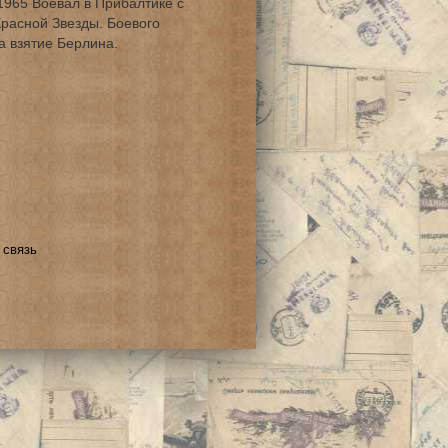
1965 Воевал в Прибалтике с
Красной Звезды. Боевого
а взятие Берлина.
 связь