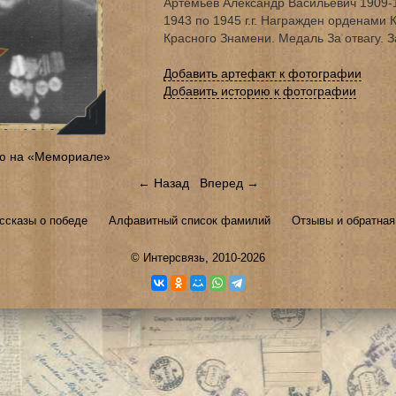
Артемьев Александр Васильевич 1909-
1943 по 1945 г.г. Награжден орденами 
Красного Знамени. Медаль За отвагу. З
Добавить артефакт к фотографии
Добавить историю к фотографии
ю на «Мемориале»
← Назад
Вперед →
ссказы о победе
Алфавитный список фамилий
Отзывы и обратная
©
Интерсвязь
, 2010-2026