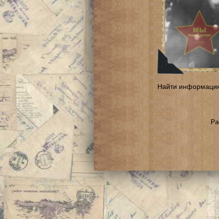
Найти информаци
Ра