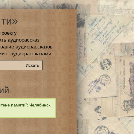
ти»
проекту
ать аудиорассказ
вание аудиорассказов
ии с аудиорассказами
ий
тене памяти": Челябинск,