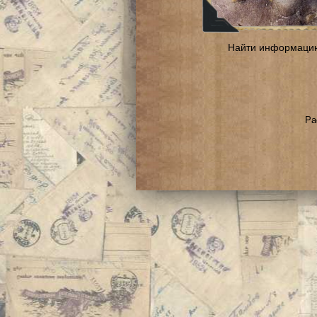
Найти информаци
Ра