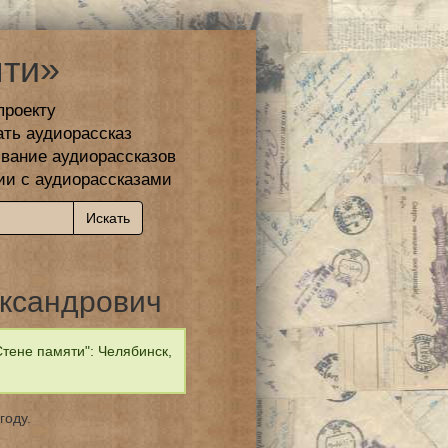
ти»
проекту
ать аудиорассказ
вание аудиорассказов
ии с аудиорассказами
ксандрович
тене памяти": Челябинск,
году.