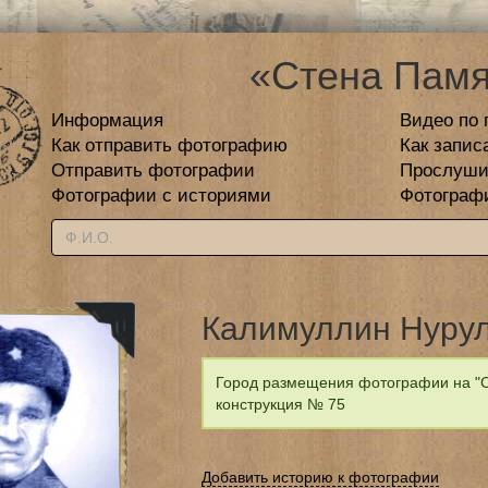
«Стена Памя
Информация
Видео по 
Как отправить фотографию
Как запис
Отправить фотографии
Прослуши
Фотографии с историями
Фотограф
Калимуллин Нуру
Город размещения фотографии на "С
конструкция № 75
Добавить историю к фотографии