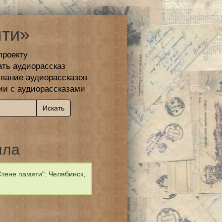
ти»
проекту
ать аудиорассказ
вание аудиорассказов
ии с аудиорассказами
лла
тене памяти": Челябинск,