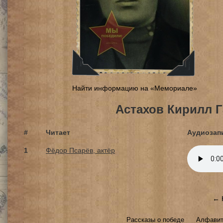
Найти информацию на «Мемориале»
Астахов Кирилл 
#
Читает
Аудиозап
1
Фёдор Псарёв, актёр
← 
Рассказы о победе
Алфавит