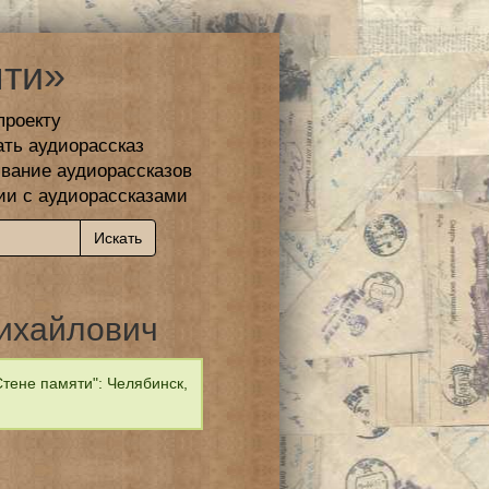
ти»
проекту
ать аудиорассказ
вание аудиорассказов
ии с аудиорассказами
ихайлович
тене памяти": Челябинск,