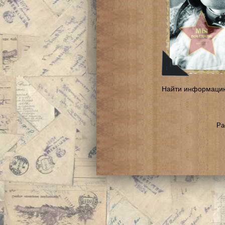
Найти информаци
Ра