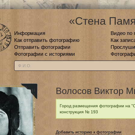
«Стена Памя
Информация
Видео по 
Как отправить фотографию
Как запис
Отправить фотографии
Прослуши
Фотографии с историями
Фотограф
Волосов Виктор М
Город размещения фотографии на "С
конструкция № 193
Добавить историю к фотографии