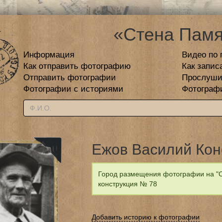
«Стена Памя
Информация
Видео по 
Как отправить фотографию
Как запис
Отправить фотографии
Прослуши
Фотографии с историями
Фотограф
Ежов Василий Кон
Город размещения фотографии на "С
конструкция № 78
Добавить историю к фотографии