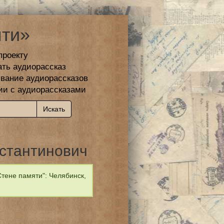
ти»
проекту
ать аудиорассказ
вание аудиорассказов
ии с аудиорассказами
стантинович
тене памяти": Челябинск,