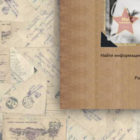
Найти информаци
Ра