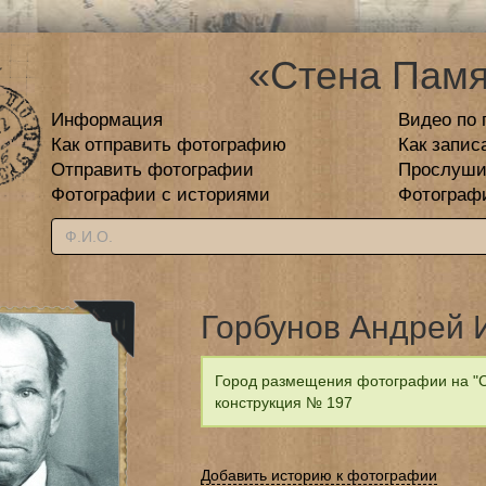
«Стена Памя
Информация
Видео по 
Как отправить фотографию
Как запис
Отправить фотографии
Прослуши
Фотографии с историями
Фотограф
Горбунов Андрей 
Город размещения фотографии на "С
конструкция № 197
Добавить историю к фотографии