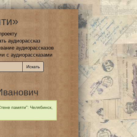
ти»
проекту
ать аудиорассказ
вание аудиорассказов
ии с аудиорассказами
Иванович
тене памяти": Челябинск,