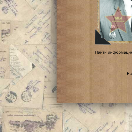
Найти информаци
Ра