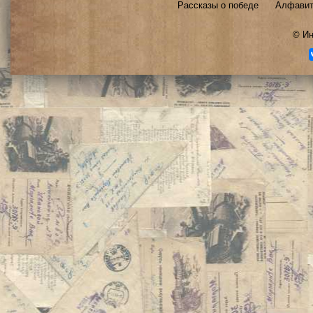
Рассказы о победе
Алфавит
©
Ин