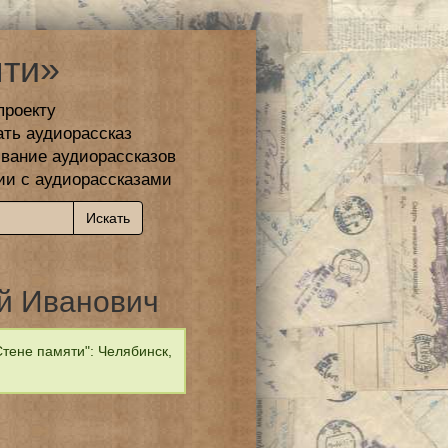
ти»
проекту
ать аудиорассказ
вание аудиорассказов
ии с аудиорассказами
й Иванович
тене памяти": Челябинск,