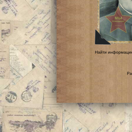
Найти информаци
Ра