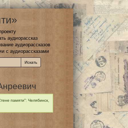
ти»
проекту
ать аудиорассказ
вание аудиорассказов
ии с аудиорассказами
Анреевич
тене памяти": Челябинск,