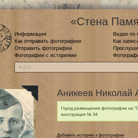
«Стена Памя
Информация
Видео по 
Как отправить фотографию
Как запис
Отправить фотографии
Прослуши
Фотографии с историями
Фотограф
Аникеев Николай 
Город размещения фотографии на "С
конструкция № 34
Добавить историю к фотографии