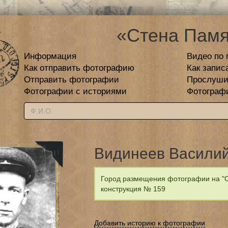
«Стена Памя
Информация
Видео по 
Как отправить фотографию
Как запис
Отправить фотографии
Прослуши
Фотографии с историями
Фотограф
Видинеев Васили
Город размещения фотографии на "С
конструкция № 159
Добавить историю к фотографии