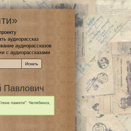
ти»
проекту
ать аудиорассказ
вание аудиорассказов
ии с аудиорассказами
й Павлович
тене памяти": Челябинск,