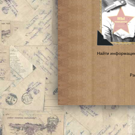
Найти информаци
Ра