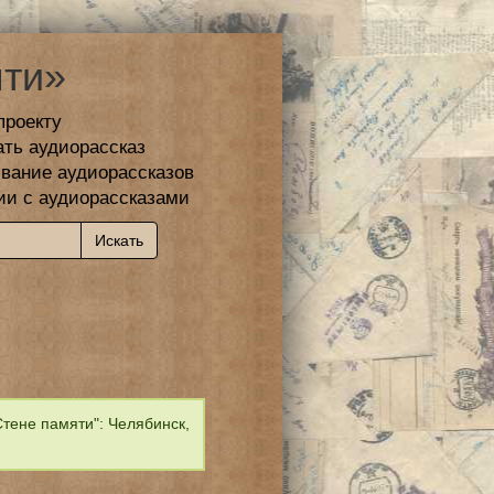
ти»
проекту
ать аудиорассказ
вание аудиорассказов
ии с аудиорассказами
тене памяти": Челябинск,