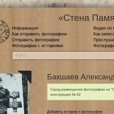
«Стена Памя
Информация
Видео по 
Как отправить фотографию
Как запис
Отправить фотографии
Прослуши
Фотографии с историями
Фотограф
Бакшаев Александ
Город размещения фотографии на "С
конструкция № 62
Добавить историю к фотографии