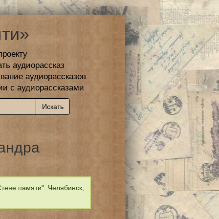
ти»
проекту
ать аудиорассказ
вание аудиорассказов
ии с аудиорассказами
андра
тене памяти": Челябинск,