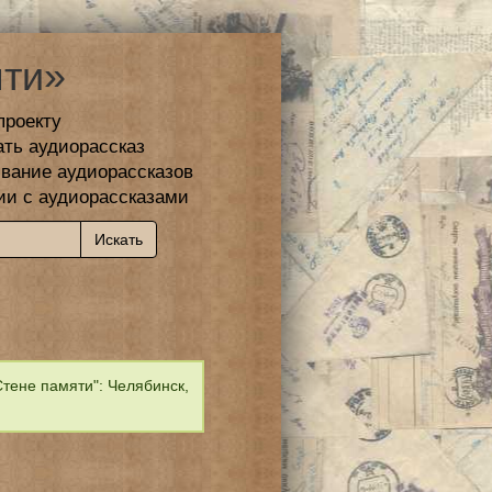
ти»
проекту
ать аудиорассказ
вание аудиорассказов
ии с аудиорассказами
тене памяти": Челябинск,