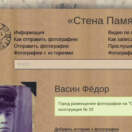
«Стена Памя
Информация
Видео по 
Как отправить фотографию
Как запис
Отправить фотографии
Прослуши
Фотографии с историями
Фотограф
Васин Фёдор
Город размещения фотографии на "С
конструкция № 33
Добавить историю к фотографии