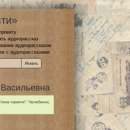
ти»
проекту
ать аудиорассказ
вание аудиорассказов
ии с аудиорассказами
 Васильевна
тене памяти": Челябинск,