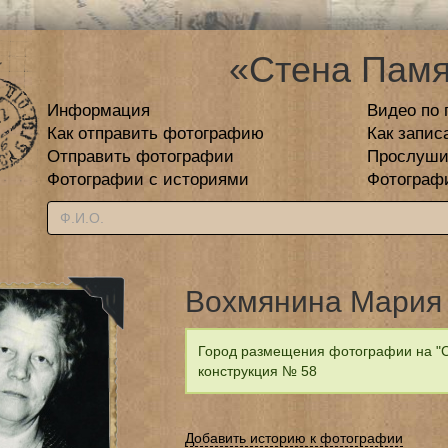
«Стена Памя
Информация
Видео по 
Как отправить фотографию
Как запис
Отправить фотографии
Прослуши
Фотографии с историями
Фотограф
Вохмянина Мария
Город размещения фотографии на "С
конструкция № 58
Добавить историю к фотографии